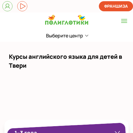
ФРАНШИЗА
Выберите центр
Выберите центр
в Твери
Курсы английского языка для детей в
Показать на карте
Твери
Выбрать другой город
1–3 года