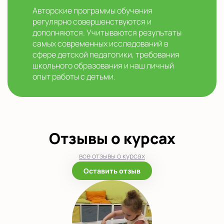
Авторские программы обучения
регулярно совершенствуются и
дополняются. Учитываются результаты
самых современных исследований в
сфере детской педагогики, требования
школьного образования и наш личный
опыт работы с детьми.
Отзывы о курсах
все отзывы о курсах
Оставить отзыв