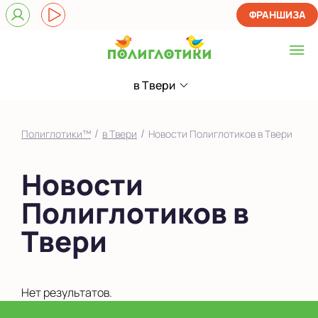
ФРАНШИЗА
в Твери
Выберите центр
в Твери
/
/
Полиглотики™
в Твери
Новости Полиглотиков в Твери
Показать на карте
Новости
Выбрать другой город
Полиглотиков в
Твери
Нет результатов.